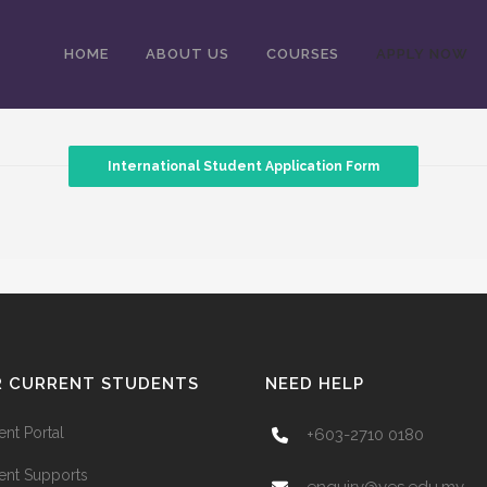
HOME
ABOUT US
COURSES
APPLY NOW
International Student Application Form
R CURRENT STUDENTS
NEED HELP
ent Portal
+603-2710 0180
ent Supports