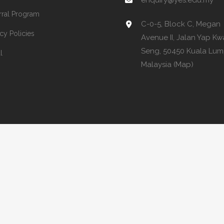
enquiry@yes.edu.my
rral Program
C-0-5, Block C, Megan
acy Policies
Avenue II, Jalan Yap K
Seng, 50450 Kuala Lum
l
Malaysia (Map)