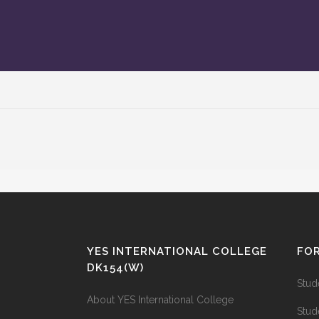
YES INTERNATIONAL COLLEGE
FO
DK154(W)
Stud
About YES International College
Stud