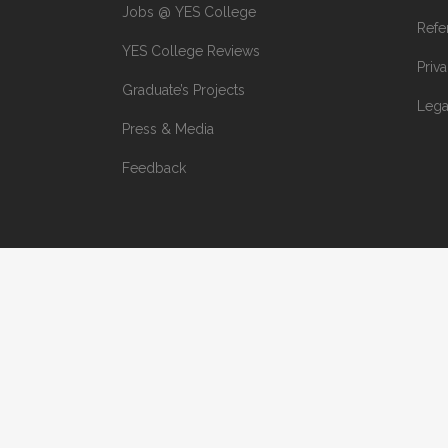
Jobs @ YES College
Refe
YES College Reviews
Priv
Graduate’s Projects
Lega
Press & Media
Feedback