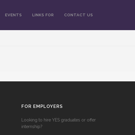
EVENTS
LINKS FOR
CONTACT US
FOR EMPLOYERS
Looking to hire YES graduates or offer
internship?‎ ‎ ‎ ‎ ‎ ‎ ‎ ‎‎ ‎ ‎ ‎ ‎ ‎ ‎ ‎ ‎ ‎ ‎ ‎ ‎ ‎ ‎ ‎ ‎ ‎ ‎ ‎ ‎ ‎ ‎ ‎ ‎ ‎ ‎ ‎ ‎ ‎ ‎ ‎ ‎ ‎ ‎ ‎ ‎ ‎ ‎ ‎
‎ ‎ ‎ ‎ ‎ ‎ ‎ ‎ ‎ ‎ ‎ ‎ ‎ ‎ ‎ ‎ ‎ ‎ ‎ ‎ ‎ ‎ ‎ ‎ ‎ ‎ ‎ ‎ ‎ ‎ ‎ ‎ ‎ ‎ ‎ ‎ ‎ ‎ ‎ ‎ ‎ ‎ ‎ ‎ ‎ ‎ ‎ ‎ ‎ ‎ ‎ ‎ ‎ ‎ ‎ ‎ ‎ ‎ ‎ ‎ ‎ ‎ ‎ ‎